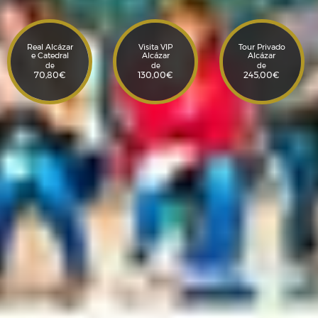
Real Alcázar
Visita VIP
Tour Privado
e Catedral
Alcázar
Alcázar
de
de
de
70,80
€
130,00
€
245,00
€