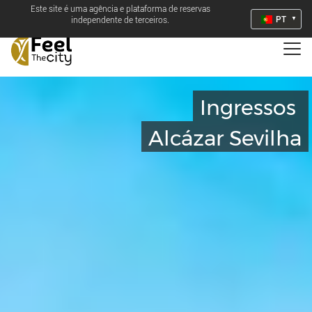
Este site é uma agência e plataforma de reservas
PT
independente de terceiros.
Ingressos
Alcázar Sevilha