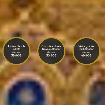
Alcázar Séville
Chambre Haute
Visite guidée
billets
Royale Alcázar
de l'Alcázar
depuis
depuis
depuis
39,90
€
50,90
€
49,90
€