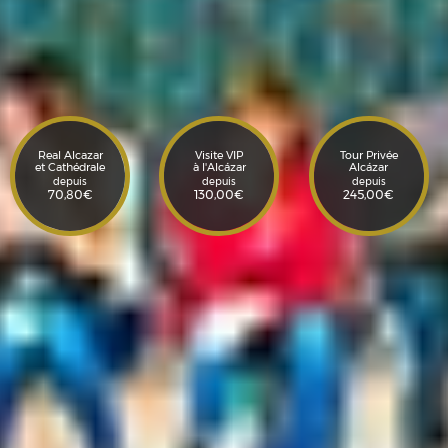
Real Alcazar
Visite VIP
Tour Privée
et Cathédrale
à l'Alcázar
Alcázar
depuis
depuis
depuis
70,80
€
130,00
€
245,00
€