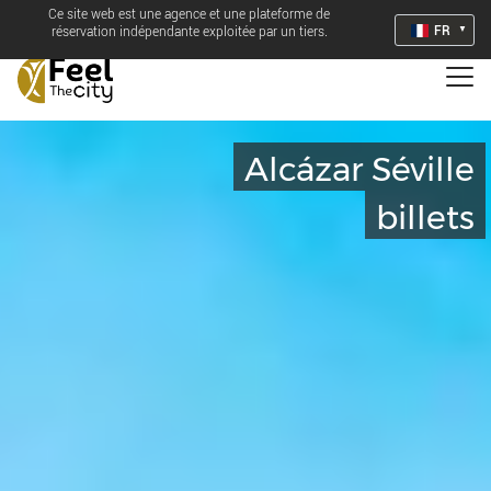
Ce site web est une agence et une plateforme de
FR
réservation indépendante exploitée par un tiers.
Alcázar Séville
billets