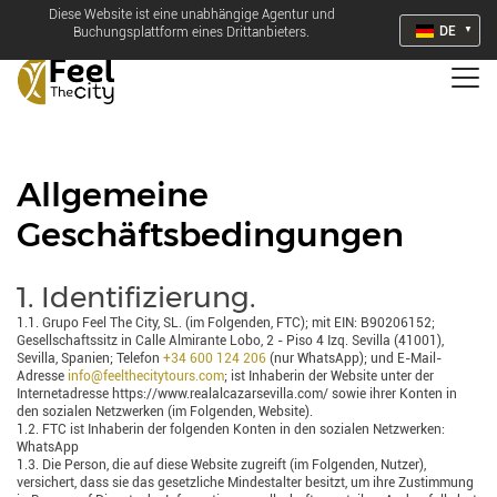
Diese Website ist eine unabhängige Agentur und
DE
Buchungsplattform eines Drittanbieters.
Allgemeine
Geschäftsbedingungen
1. Identifizierung.
1.1. Grupo Feel The City, SL. (im Folgenden, FTC); mit EIN: B90206152;
Gesellschaftssitz in Calle Almirante Lobo, 2 - Piso 4 Izq. Sevilla (41001),
Sevilla, Spanien; Telefon
+34 600 124 206
(nur WhatsApp); und E-Mail-
Adresse
info@feelthecitytours.com
; ist Inhaberin der Website unter der
Internetadresse https://www.realalcazarsevilla.com/ sowie ihrer Konten in
den sozialen Netzwerken (im Folgenden, Website).
1.2. FTC ist Inhaberin der folgenden Konten in den sozialen Netzwerken:
WhatsApp
1.3. Die Person, die auf diese Website zugreift (im Folgenden, Nutzer),
versichert, dass sie das gesetzliche Mindestalter besitzt, um ihre Zustimmung