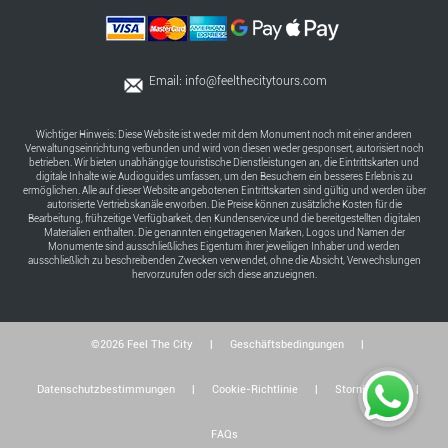
Email:
info@feelthecitytours.com
Wichtiger Hinweis: Diese Website ist weder mit dem Monument noch mit einer anderen
Verwaltungseinrichtung verbunden und wird von diesen weder gesponsert, autorisiert noch
betrieben. Wir bieten unabhängige touristische Dienstleistungen an, die Eintrittskarten und
digitale Inhalte wie Audioguides umfassen, um den Besuchern ein besseres Erlebnis zu
ermöglichen. Alle auf dieser Website angebotenen Eintrittskarten sind gültig und werden über
autorisierte Vertriebskanäle erworben. Die Preise können zusätzliche Kosten für die
Bearbeitung, frühzeitige Verfügbarkeit, den Kundenservice und die bereitgestellten digitalen
Materialien enthalten. Die genannten eingetragenen Marken, Logos und Namen der
Monumente sind ausschließliches Eigentum ihrer jeweiligen Inhaber und werden
ausschließlich zu beschreibenden Zwecken verwendet, ohne die Absicht, Verwechslungen
hervorzurufen oder sich diese anzueignen.
©2026 Feel The City
|
Geschäftsbedingungen
|
Datenschutzbestimmungen
|
Cookie-Richtlinie
|
Stornierungs
|
FAQs