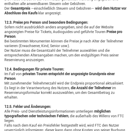
enthalten alle anwendbaren Steuern oder Gebühren.
Der
Gesamtpreis
—einschließlich Steuern und Gebühren—
wird dem Nutzer vor
Abschluss des Kaufs
klar angezeigt.
12.3. Preise pro Person und besondere Bedingungen:
Sofern nicht ausdrücklich anders angegeben, sind die auf der Website
angezeigten Preise für Tickets, Audioguides und geführte Touren
Preise pro
Person
.
Bei bestimmten Monumenten können die Preise je nach Alter der Teilnehmer
variieren (Erwachsener, Kind, Senior usw.).
Der Nutzer muss die Gesamtzahl der Teilnehmer auswählen und die
entsprechenden Altersangaben machen, um den endgültigen Preis seiner
Reservierung anzuzeigen.
12.4. Bedingungen für private Touren:
Im Fall von
privaten Touren entspricht der angezeigte Grundpreis einer
Person
.
Mit zunehmender Teilnehmerzahl wird der Endpreis proportional aktualisiert.
Es liegt in der Verantwortung des Nutzers,
die Anzahl der Teilnehmer
im
Reservierungsformular korrekt auszuwählen, um den Gesamtbetrag zu
erhalten.
12.5. Fehler und Änderungen:
Alle Preis- und Dienstleistungsinformationen unterliegen
möglichen
typografischen oder technischen Fehlern
, die außerhalb des Willens von FTC
liegen.
Falls nach dem Kauf ein Preisfehler festgestellt wird, wird FTC den Nutzer
unverzüglich informieren; dieser kann dann ohne Kosten von seiner Buchung