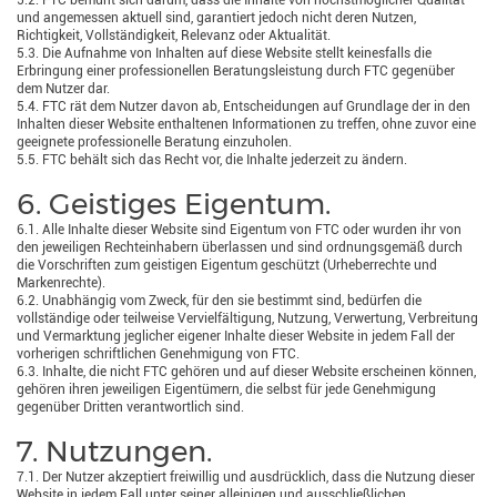
5.2. FTC bemüht sich darum, dass die Inhalte von höchstmöglicher Qualität
und angemessen aktuell sind, garantiert jedoch nicht deren Nutzen,
Richtigkeit, Vollständigkeit, Relevanz oder Aktualität.
5.3. Die Aufnahme von Inhalten auf diese Website stellt keinesfalls die
Erbringung einer professionellen Beratungsleistung durch FTC gegenüber
dem Nutzer dar.
5.4. FTC rät dem Nutzer davon ab, Entscheidungen auf Grundlage der in den
Inhalten dieser Website enthaltenen Informationen zu treffen, ohne zuvor eine
geeignete professionelle Beratung einzuholen.
5.5. FTC behält sich das Recht vor, die Inhalte jederzeit zu ändern.
6. Geistiges Eigentum.
6.1. Alle Inhalte dieser Website sind Eigentum von FTC oder wurden ihr von
den jeweiligen Rechteinhabern überlassen und sind ordnungsgemäß durch
die Vorschriften zum geistigen Eigentum geschützt (Urheberrechte und
Markenrechte).
6.2. Unabhängig vom Zweck, für den sie bestimmt sind, bedürfen die
vollständige oder teilweise Vervielfältigung, Nutzung, Verwertung, Verbreitung
und Vermarktung jeglicher eigener Inhalte dieser Website in jedem Fall der
vorherigen schriftlichen Genehmigung von FTC.
6.3. Inhalte, die nicht FTC gehören und auf dieser Website erscheinen können,
gehören ihren jeweiligen Eigentümern, die selbst für jede Genehmigung
gegenüber Dritten verantwortlich sind.
7. Nutzungen.
7.1. Der Nutzer akzeptiert freiwillig und ausdrücklich, dass die Nutzung dieser
Website in jedem Fall unter seiner alleinigen und ausschließlichen