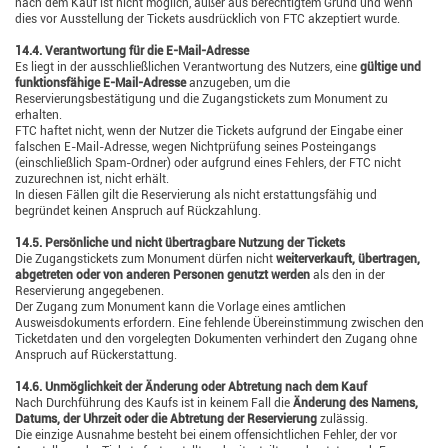
nach dem Kauf ist nicht möglich, außer aus berechtigtem Grund und wenn
dies vor Ausstellung der Tickets ausdrücklich von FTC akzeptiert wurde.
14.4. Verantwortung für die E-Mail-Adresse
Es liegt in der ausschließlichen Verantwortung des Nutzers, eine
gültige und
funktionsfähige E-Mail-Adresse
anzugeben, um die
Reservierungsbestätigung und die Zugangstickets zum Monument zu
erhalten.
FTC haftet nicht, wenn der Nutzer die Tickets aufgrund der Eingabe einer
falschen E-Mail-Adresse, wegen Nichtprüfung seines Posteingangs
(einschließlich Spam-Ordner) oder aufgrund eines Fehlers, der FTC nicht
zuzurechnen ist, nicht erhält.
In diesen Fällen gilt die Reservierung als nicht erstattungsfähig und
begründet keinen Anspruch auf Rückzahlung.
14.5. Persönliche und nicht übertragbare Nutzung der Tickets
Die Zugangstickets zum Monument dürfen nicht
weiterverkauft, übertragen,
abgetreten oder von anderen Personen genutzt werden
als den in der
Reservierung angegebenen.
Der Zugang zum Monument kann die Vorlage eines amtlichen
Ausweisdokuments erfordern. Eine fehlende Übereinstimmung zwischen den
Ticketdaten und den vorgelegten Dokumenten verhindert den Zugang ohne
Anspruch auf Rückerstattung.
14.6. Unmöglichkeit der Änderung oder Abtretung nach dem Kauf
Nach Durchführung des Kaufs ist in keinem Fall die
Änderung des Namens,
Datums, der Uhrzeit oder die Abtretung der Reservierung
zulässig.
Die einzige Ausnahme besteht bei einem offensichtlichen Fehler, der vor